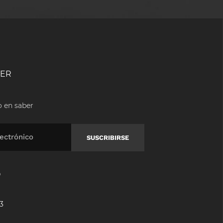
TER
o en saber
O
33