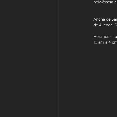
hola@casa-a
Ancha de San
de Allende, G
Horarios - L
10 am a 4 p